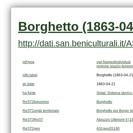
Borghetto (1863-04
http://dati.san.beniculturali.i
rdf:type
owl:NamedIndividual
regione spazio-tempor
rdfs:label
Borghetto (1863-04-21
dc:date
1863-04-21
ha fonte
Sistat. Sistema storico 
ReST2toponimo
Borghetto
ReST2unità territoriale
Borghetto poi Borgo V
ReST3ReST
Abruzzo Ulteriore II (
ReST2geo
ASI:geo05190