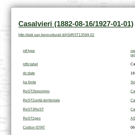
Casalvieri (1882-08-16/1927-01-01)
http://dati.san.beniculturali.it/ASI/RST13599.02
rdf:type
ow
re
rdfs:label
Ca
dc:date
18
ha fonte
Si
ReST2toponimo
Ca
ReST2unità territoriale
Ca
ReST3ReST
Ca
ReST2geo
AS
Codice ISTAT
06