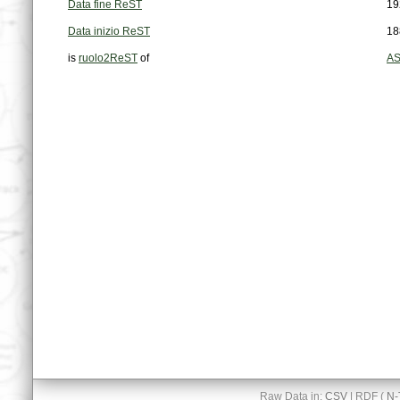
Data fine ReST
19
Data inizio ReST
18
is
ruolo2ReST
of
AS
Raw Data in:
CSV
| RDF (
N-