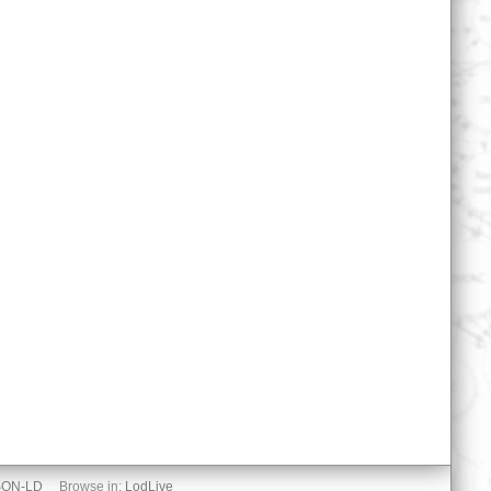
SON-LD
Browse in:
LodLive