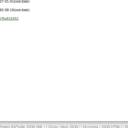
27-01-01
(xsd:date)
82-08-16
(xsd:date)
I:Ru631652
Triples
N3/Turtle
JSON
XML
) | OData (
Atom
JSON
) | Microdata (
JSON
HTML
) |
J