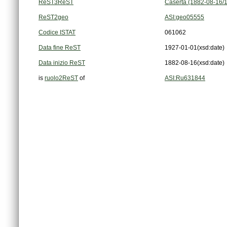
ReST3ReST
Caserta (1882-08-16/
ReST2geo
ASI:geo05555
Codice ISTAT
061062
Data fine ReST
1927-01-01
(xsd:date)
Data inizio ReST
1882-08-16
(xsd:date)
is
ruolo2ReST
of
ASI:Ru631844