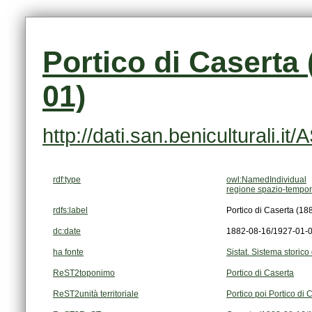
01)
http://dati.san.beniculturali.i
rdf:type
owl:NamedIndividual
regione spazio-tempor
rdfs:label
Portico di Caserta (1
dc:date
1882-08-16/1927-01-
ha fonte
Sistat. Sistema storico 
ReST2toponimo
Portico di Caserta
ReST2unità territoriale
Portico poi Portico di 