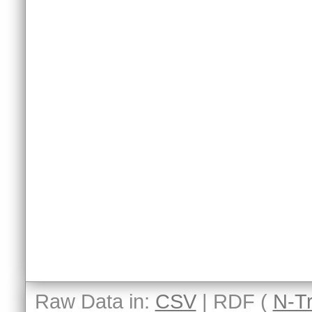
Raw Data in:
CSV
| RDF (
N-Tr