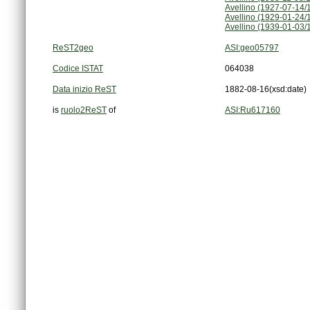
Avellino (1927-07-14/
Avellino (1929-01-24/
Avellino (1939-01-03/
ReST2geo
ASI:geo05797
Codice ISTAT
064038
Data inizio ReST
1882-08-16
(xsd:date)
is
ruolo2ReST
of
ASI:Ru617160