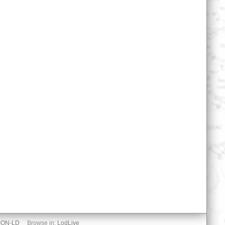
SON-LD
Browse in:
LodLive