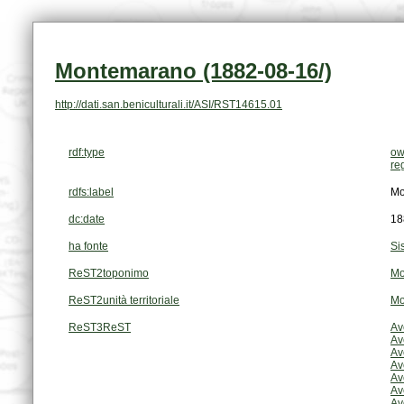
Montemarano (1882-08-16/)
http://dati.san.beniculturali.it/ASI/RST14615.01
rdf:type
ow
re
rdfs:label
Mo
dc:date
18
ha fonte
Si
ReST2toponimo
Mo
ReST2unità territoriale
Mo
ReST3ReST
Av
Av
Av
Av
Av
Av
Av