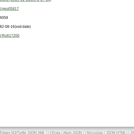
I:geo05817
4058
82-08-16
(xsd:date)
I:Ru617200
Triples
N3/Turtle
JSON
XML
) | OData (
Atom
JSON
) | Microdata (
JSON
HTML
) |
J