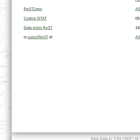
ReST2geo
AS
Codice ISTAT
06
Data inizio ReST
18
is
ruolo2ReST
of
AS
Raw Data in:
CSV
| RDF (
N-