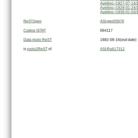
Avellino (1927-07-14/
Avellino (1929-01-24/
Avellino (1939-01-03/
ReST2geo
ASI:geo05876
Codice ISTAT
064117
Data inizio ReST
1882-08-16
(xsd:date)
is
ruolo2ReST
of
ASI:Ru617312