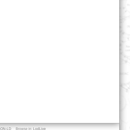
SON-LD
Browse in:
LodLive