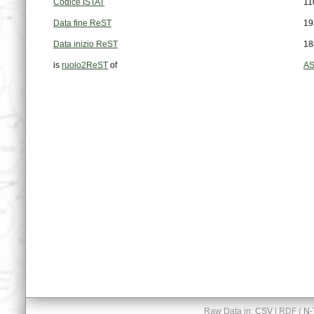
Codice ISTAT
11
Data fine ReST
19
Data inizio ReST
18
is
ruolo2ReST
of
AS
Raw Data in:
CSV
| RDF (
N-