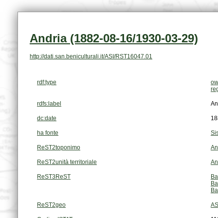
Andria (1882-08-16/1930-03-29)
http://dati.san.beniculturali.it/ASI/RST16047.01
rdf:type
ow
re
rdfs:label
An
dc:date
18
ha fonte
Si
ReST2toponimo
An
ReST2unità territoriale
An
ReST3ReST
Ba
Ba
Ba
ReST2geo
AS