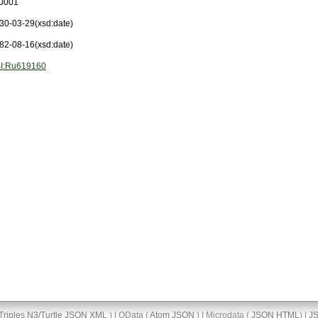
0001
30-03-29
(xsd:date)
82-08-16
(xsd:date)
I:Ru619160
Triples
N3/Turtle
JSON
XML
) | OData (
Atom
JSON
) | Microdata (
JSON
HTML
) |
J