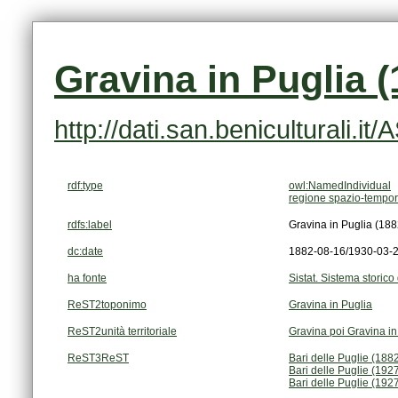
Gravina in Puglia 
http://dati.san.beniculturali.i
rdf:type
owl:NamedIndividual
regione spazio-tempor
rdfs:label
Gravina in Puglia (18
dc:date
1882-08-16/1930-03-
ha fonte
Sistat. Sistema storico 
ReST2toponimo
Gravina in Puglia
ReST2unità territoriale
Gravina poi Gravina in
ReST3ReST
Bari delle Puglie (18
Bari delle Puglie (19
Bari delle Puglie (19