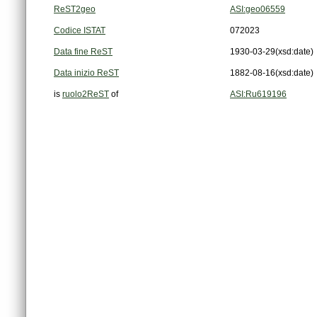
ReST2geo
ASI:geo06559
Codice ISTAT
072023
Data fine ReST
1930-03-29
(xsd:date)
Data inizio ReST
1882-08-16
(xsd:date)
is
ruolo2ReST
of
ASI:Ru619196