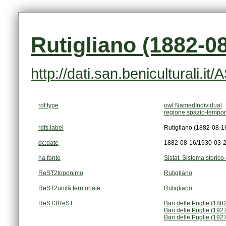
Rutigliano (1882-0
http://dati.san.beniculturali.i
rdf:type
owl:NamedIndividual
regione spazio-tempor
rdfs:label
Rutigliano (1882-08-1
dc:date
1882-08-16/1930-03-
ha fonte
Sistat. Sistema storico 
ReST2toponimo
Rutigliano
ReST2unità territoriale
Rutigliano
ReST3ReST
Bari delle Puglie (18
Bari delle Puglie (19
Bari delle Puglie (19