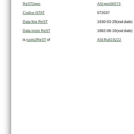
ReST2geo
ASI:geo06573
Codice ISTAT
072037
Data fine ReST
1930-03-29
(xsd:date)
Data inizio ReST
1882-08-16
(xsd:date)
is
ruolo2ReST
of
ASI:Ru619222