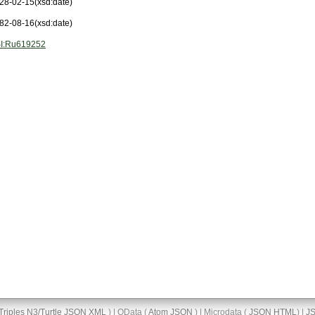
28-02-15
(xsd:date)
82-08-16
(xsd:date)
I:Ru619252
Triples
N3/Turtle
JSON
XML
) | OData (
Atom
JSON
) | Microdata (
JSON
HTML
) |
J