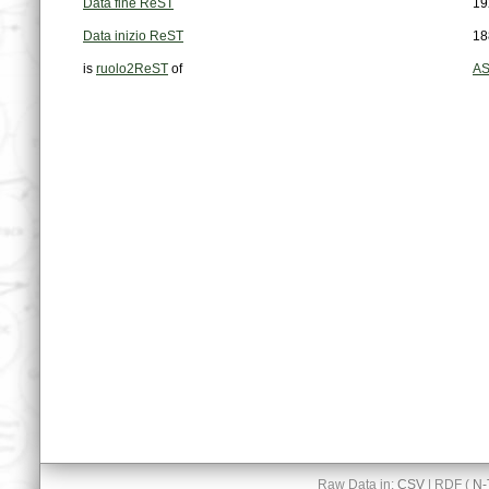
Data fine ReST
19
Data inizio ReST
18
is
ruolo2ReST
of
AS
Raw Data in:
CSV
| RDF (
N-