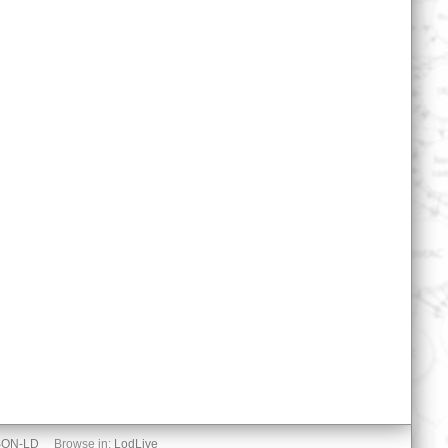
SON-LD
Browse in:
LodLive