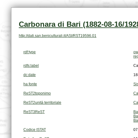
Carbonara di Bari (1882-08-16/192
http://dati.san.beniculturali.it/ASI/RST19596.01
rdf:type
ow
re
rdfs:label
Ca
dc:date
18
ha fonte
Si
ReST2toponimo
Ca
ReST2unità territoriale
Ca
ReST3ReST
Ba
Ba
Ba
Codice ISTAT
07