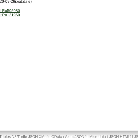
20-09-26
(xsd:date)
I:Ru505080
I:Ru131960
Triples
N3/Turtle
JSON
XML
) | OData (
Atom
JSON
) | Microdata (
JSON
HTML
) |
J