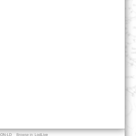
SON-LD
Browse in:
LodLive