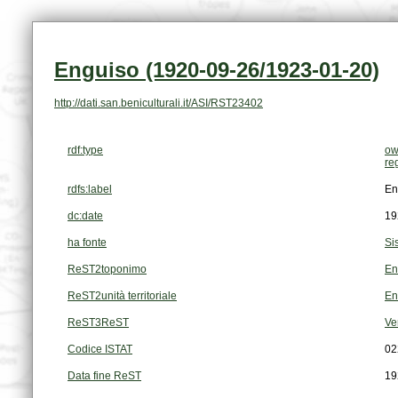
Enguiso (1920-09-26/1923-01-20)
http://dati.san.beniculturali.it/ASI/RST23402
rdf:type
ow
re
rdfs:label
En
dc:date
19
ha fonte
Si
ReST2toponimo
En
ReST2unità territoriale
En
ReST3ReST
Ve
Codice ISTAT
02
Data fine ReST
19