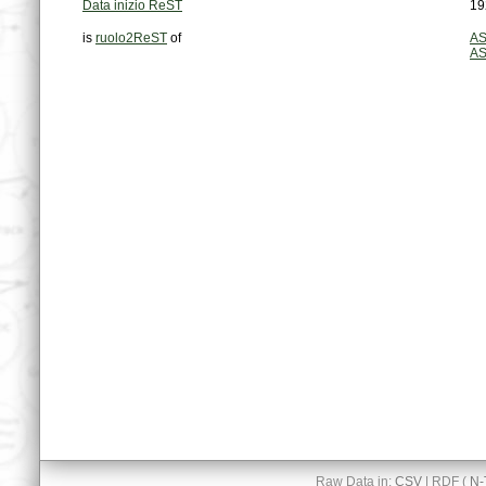
Data inizio ReST
19
is
ruolo2ReST
of
AS
AS
Raw Data in:
CSV
| RDF (
N-