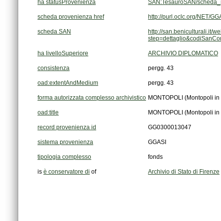
ha statusProvenienza
SAN:TesauroSAN/scheda_p
scheda provenienza href
http://purl.oclc.org/NET
scheda SAN
step=dettaglio&codiSanC
ha livelloSuperiore
ARCHIVIO DIPLOMATICO
consistenza
pergg. 43
oad:extentAndMedium
pergg. 43
forma autorizzata complesso archivistico
MONTOPOLI (Montopoli in Va
oad:title
MONTOPOLI (Montopoli in Va
record provenienza id
GG0300013047
sistema provenienza
GGASI
tipologia complesso
fonds
is
è conservatore di
of
Archivio di Stato di Firenze