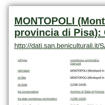
provincia di Pisa)
http://dati.san.beniculturali
rdf:type
complesso archivistico
oad:uod
rdfs:label
MONTOPOLI (Montopoli in Va
dc:title
MONTOPOLI (Montopoli in Va
dc:date
(1296-1626)
ha conservatore
Archivio di Stato di Firenze
ha date complesso archivistico
(1296-1626)