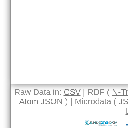
Raw Data in:
CSV
| RDF (
N-Tr
Atom
JSON
) | Microdata (
J