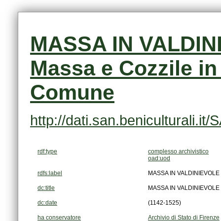
Comune
http://dati.san.beniculturali
rdf:type
complesso archivistico
oad:uod
rdfs:label
MASSA IN VALDINIEVOLE (Ne
dc:title
MASSA IN VALDINIEVOLE (Ne
dc:date
(1142-1525)
ha conservatore
Archivio di Stato di Firenze