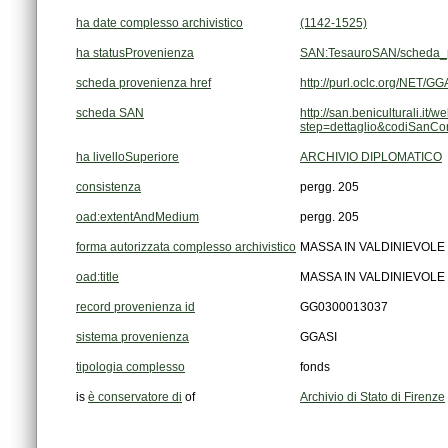
ha date complesso archivistico
(1142-1525)
ha statusProvenienza
SAN:TesauroSAN/scheda_p
scheda provenienza href
http://purl.oclc.org/NET
scheda SAN
step=dettaglio&codiSanC
ha livelloSuperiore
ARCHIVIO DIPLOMATICO
consistenza
pergg. 205
oad:extentAndMedium
pergg. 205
forma autorizzata complesso archivistico
MASSA IN VALDINIEVOLE (Ne
oad:title
MASSA IN VALDINIEVOLE (Ne
record provenienza id
GG0300013037
sistema provenienza
GGASI
tipologia complesso
fonds
is
è conservatore di
of
Archivio di Stato di Firenze