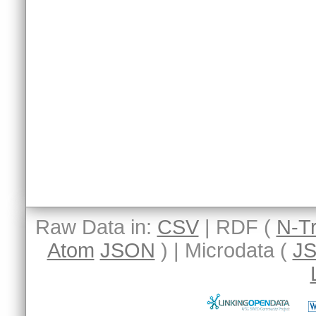
Raw Data in:
CSV
| RDF (
N-Tr
Atom
JSON
) | Microdata (
J