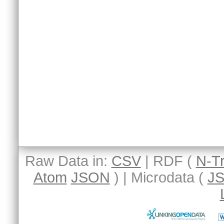
Raw Data in:
CSV
| RDF (
N-Tr
Atom
JSON
) | Microdata (
J