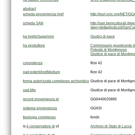
abstract
scheda provenienza href
http://purl.oclc.org/NET
scheda SAN
step=dettaglio&codiSanC
ha livelloSuperiore
Giudici di pace
ha produttore
Commissario giusdicente d
Potestà di Montignoso
Giudice di pace di Montign
consistenza
filze 42
oad:extentAndMedium
filze 42
forma autorizzata complesso archivistico
Giudice di pace di Montign
oad:title
Giudice di pace di Montign
record provenienza id
GG0440020885
sistema provenienza
GGASI
tipologia complesso
fonds
is
è conservatore di
of
Archivio di Stato di Lucca