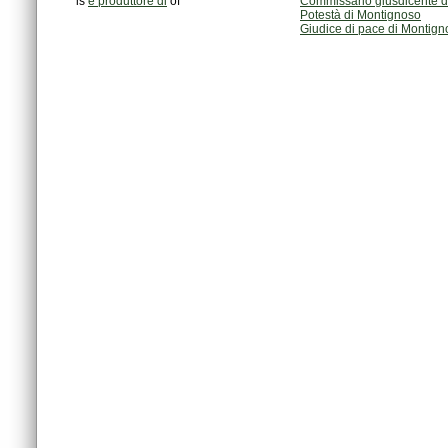
is
è produttore di
of
Commissario giusdicente d
Potestà di Montignoso
Giudice di pace di Montign