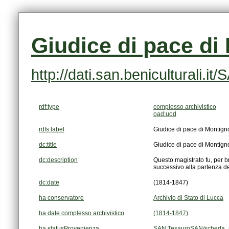
Giudice di pace di
http://dati.san.beniculturali
rdf:type
complesso archivistico
oad:uod
rdfs:label
Giudice di pace di Montign
dc:title
Giudice di pace di Montign
dc:description
successivo alla partenza de
dc:date
(1814-1847)
ha conservatore
Archivio di Stato di Lucca
ha date complesso archivistico
(1814-1847)
ha statusProvenienza
SAN:TesauroSAN/scheda_p