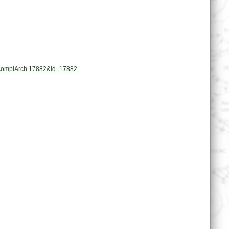
at.complArch.17882&id=17882