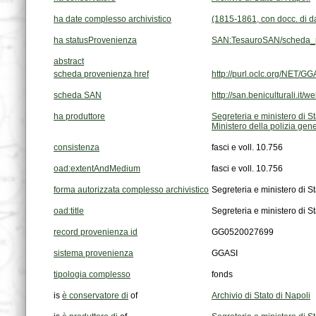
ha date complesso archivistico
(1815-1861, con docc. di da
ha statusProvenienza
SAN:TesauroSAN/scheda_p
abstract
scheda provenienza href
http://purl.oclc.org/NET
scheda SAN
http://san.beniculturali.
ha produttore
Segreteria e ministero di St
Ministero della polizia gen
consistenza
fasci e voll. 10.756
oad:extentAndMedium
fasci e voll. 10.756
forma autorizzata complesso archivistico
Segreteria e ministero di St
oad:title
Segreteria e ministero di St
record provenienza id
GG0520027699
sistema provenienza
GGASI
tipologia complesso
fonds
is
è conservatore di
of
Archivio di Stato di Napoli