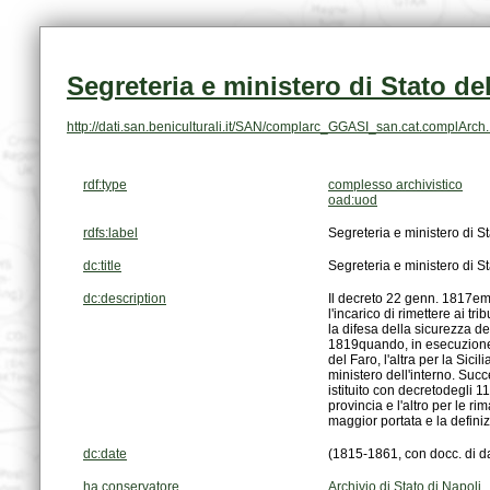
Segreteria e ministero di Stato del
http://dati.san.beniculturali.it/SAN/complarc_GGASI_san.cat.complArc
rdf:type
complesso archivistico
oad:uod
rdfs:label
Segreteria e ministero di St
dc:title
Segreteria e ministero di St
dc:description
maggior portata e la definizi
dc:date
(1815-1861, con docc. di da
ha conservatore
Archivio di Stato di Napoli