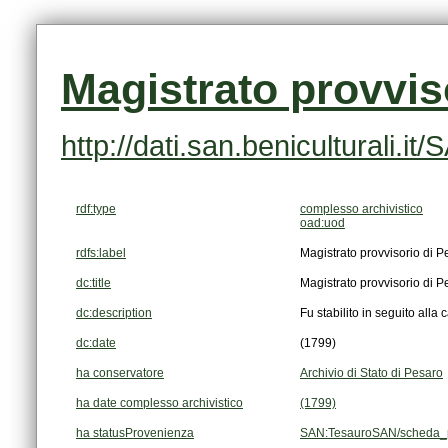
Magistrato provvis
http://dati.san.beniculturali
rdf:type
complesso archivistico
oad:uod
rdfs:label
Magistrato provvisorio di P
dc:title
Magistrato provvisorio di P
dc:description
Fu stabilito in seguito alla 
dc:date
(1799)
ha conservatore
Archivio di Stato di Pesaro
ha date complesso archivistico
(1799)
ha statusProvenienza
SAN:TesauroSAN/scheda_p