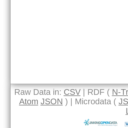
Raw Data in:
CSV
| RDF (
N-Tr
Atom
JSON
) | Microdata (
J