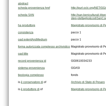
abstract
scheda provenienza href
http://purl.oclc.org/NET
scheda SAN
step=dettaglio&codiSanC
ha produttore
Magistrato provvisorio di P
consistenza
pacco 1
oad:extentAndMedium
pacco 1
forma autorizzata complesso archivistico
Magistrato provvisorio di P
oad:title
Magistrato provvisorio di P
record provenienza id
GG0610034233
sistema provenienza
GGASI
tipologia complesso
fonds
is
è conservatore di
of
Archivio di Stato di Pesaro
is
è produttore di
of
Magistrato provvisorio di P