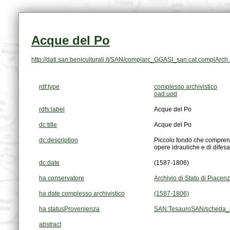
Acque del Po
http://dati.san.beniculturali.it/SAN/complarc_GGASI_san.cat.complArc
rdf:type
complesso archivistico
oad:uod
rdfs:label
Acque del Po
dc:title
Acque del Po
dc:description
opere idrauliche e di difes
dc:date
(1587-1806)
ha conservatore
Archivio di Stato di Piacen
ha date complesso archivistico
(1587-1806)
ha statusProvenienza
SAN:TesauroSAN/scheda_p
abstract