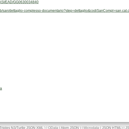
/GGASI/EAD/GG0630034840
it/web/san/dettaglio-complesso-documentario?step=dettaglio&codiSanCompl=san.c
za
Triples
N3/Turtle
JSON
XML
) | OData (
Atom
JSON
) | Microdata (
JSON
HTML
) |
J