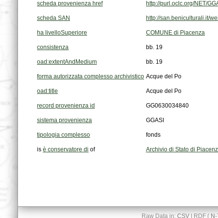
scheda provenienza href
http://purl.oclc.org/NET
scheda SAN
http://san.beniculturali.
ha livelloSuperiore
COMUNE di Piacenza
consistenza
bb. 19
oad:extentAndMedium
bb. 19
forma autorizzata complesso archivistico
Acque del Po
oad:title
Acque del Po
record provenienza id
GG0630034840
sistema provenienza
GGASI
tipologia complesso
fonds
is
è conservatore di
of
Archivio di Stato di Piacen
Raw Data in:
CSV
| RDF (
N-