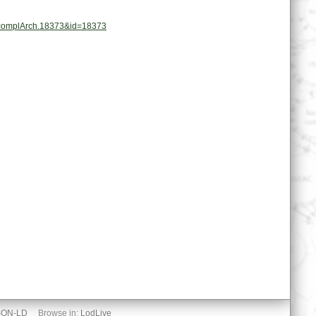
at.complArch.18373&id=18373
SON-LD
Browse in:
LodLive