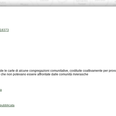
h.18373
a che non potevano essere affrontate dalle comunità rivierasche
za
ubblicata