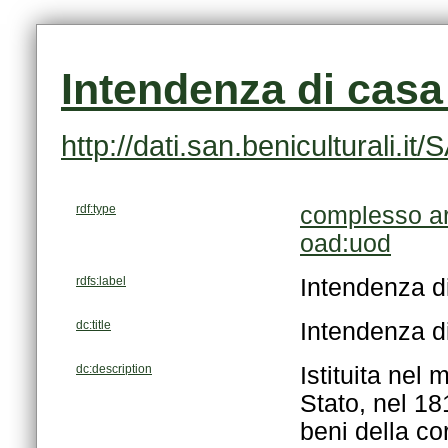
Intendenza di casa
http://dati.san.beniculturali
rdf:type
complesso ar
oad:uod
rdfs:label
Intendenza d
dc:title
Intendenza d
dc:description