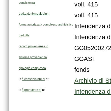
consistenza
voll. 415
oad:extentAndMedium
voll. 415
forma autorizzata complesso archivistico
Intendenza d
oad:title
Intendenza d
record provenienza id
GG0520027
sistema provenienza
GGASI
tipologia complesso
fonds
is
è conservatore di
of
Archivio di S
is
è produttore di
of
Intendenza d