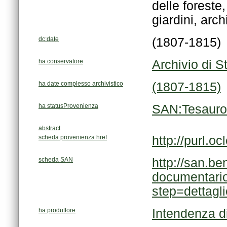
giardini, archi
dc:date
(1807-1815)
ha conservatore
Archivio di S
ha date complesso archivistico
(1807-1815)
ha statusProvenienza
SAN:Tesauro
abstract
scheda provenienza href
http://purl
scheda SAN
step=dettag
ha produttore
Intendenza d