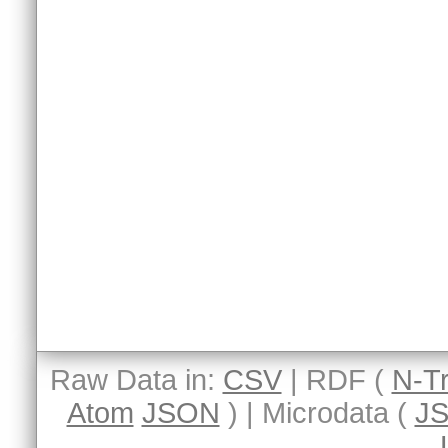
Raw Data in:
CSV
| RDF (
N-Tr
Atom
JSON
) | Microdata (
J