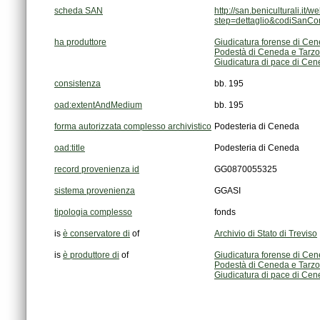
scheda SAN
step=dettaglio&codiSanC
ha produttore
Giudicatura forense di Cen
Podestà di Ceneda e Tarzo
Giudicatura di pace di Cen
consistenza
bb. 195
oad:extentAndMedium
bb. 195
forma autorizzata complesso archivistico
Podesteria di Ceneda
oad:title
Podesteria di Ceneda
record provenienza id
GG0870055325
sistema provenienza
GGASI
tipologia complesso
fonds
is
è conservatore di
of
Archivio di Stato di Treviso
is
è produttore di
of
Giudicatura forense di Cen
Podestà di Ceneda e Tarzo
Giudicatura di pace di Cen