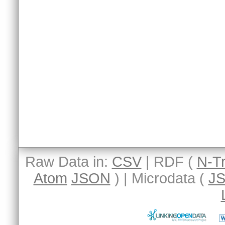
Raw Data in:
CSV
| RDF (
N-Tr
Atom
JSON
) | Microdata (
J