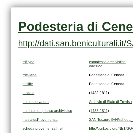
Podesteria di Cen
http://dati.san.beniculturali
rdf:type
complesso archivistico
oad:uod
rdfs:label
Podesteria di Ceneda
dc:title
Podesteria di Ceneda
dc:date
(1488-1811)
ha conservatore
Archivio di Stato di Treviso
ha date complesso archivistico
(1488-1811)
ha statusProvenienza
SAN:TesauroSAN/scheda_p
scheda provenienza href
http://purl.oclc.org/NET