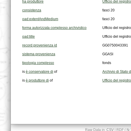
ha produttore
Ufficio del registr
consistenza
fasci 20
oad:extentAndMedium
fasci 20
forma autorizzata complesso archivistico
Ufficio del registr
oad:title
Ufficio del registr
record provenienza id
GG0750043391
sistema provenienza
GGASI
tipologia complesso
fonds
is
è conservatore di
of
Archivio di Stato 
is
è produttore di
of
Ufficio del registr
Raw Data in:
CSV
| RDF (
N-