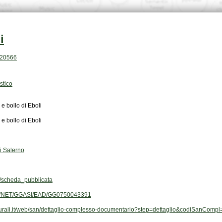
i
h.20566
stico
o e bollo di Eboli
o e bollo di Eboli
di Salerno
scheda_pubblicata
.org/NET/GGASI/EAD/GG0750043391
ulturali.it/web/san/dettaglio-complesso-documentario?step=dettaglio&codiSanCom