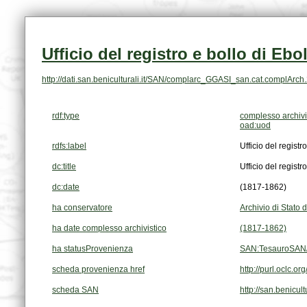
Ufficio del registro e bollo di Ebol
http://dati.san.beniculturali.it/SAN/complarc_GGASI_san.cat.complArc
rdf:type
complesso archivi
oad:uod
rdfs:label
Ufficio del registr
dc:title
Ufficio del registr
dc:date
(1817-1862)
ha conservatore
Archivio di Stato 
ha date complesso archivistico
(1817-1862)
ha statusProvenienza
SAN:TesauroSAN/
scheda provenienza href
http://purl.oclc
scheda SAN
http://san.benic