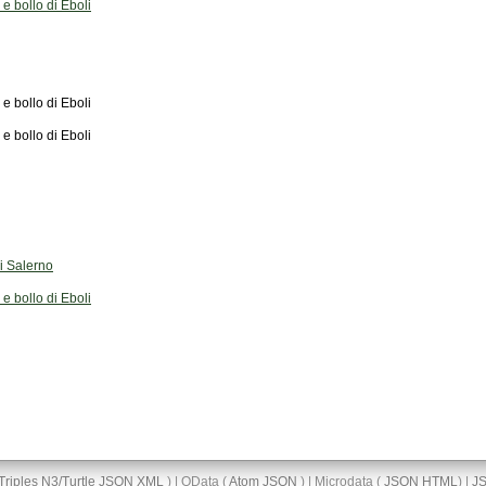
o e bollo di Eboli
o e bollo di Eboli
o e bollo di Eboli
di Salerno
o e bollo di Eboli
Triples
N3/Turtle
JSON
XML
) | OData (
Atom
JSON
) | Microdata (
JSON
HTML
) |
J