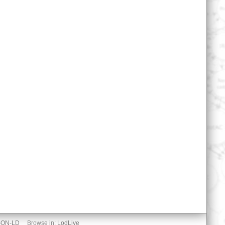
SON-LD
Browse in:
LodLive