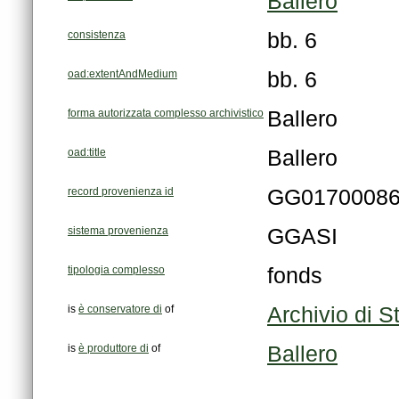
Ballero
consistenza
bb. 6
oad:extentAndMedium
bb. 6
forma autorizzata complesso archivistico
Ballero
oad:title
Ballero
record provenienza id
GG0170008
sistema provenienza
GGASI
tipologia complesso
fonds
is
è conservatore di
of
Archivio di St
is
è produttore di
of
Ballero