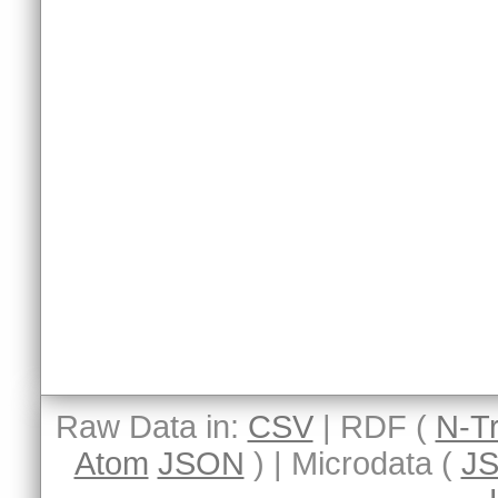
Raw Data in:
CSV
| RDF (
N-Tr
Atom
JSON
) | Microdata (
J