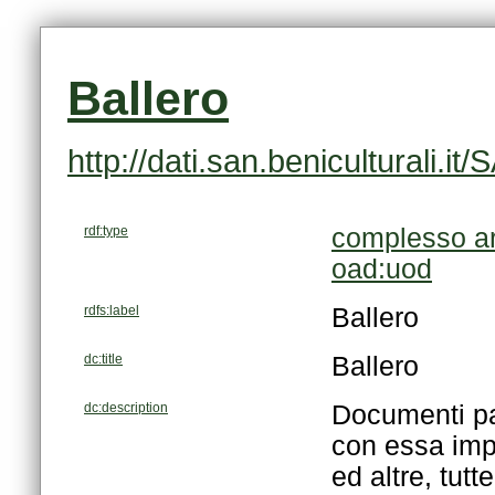
Ballero
http://dati.san.beniculturali
rdf:type
complesso ar
oad:uod
rdfs:label
Ballero
dc:title
Ballero
dc:description