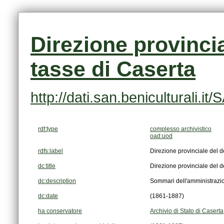
tasse di Caserta
http://dati.san.beniculturali
rdf:type
complesso archivistico
oad:uod
rdfs:label
Direzione provinciale del 
dc:title
Direzione provinciale del 
dc:description
Sommari dell'amministrazion
dc:date
(1861-1887)
ha conservatore
Archivio di Stato di Caserta