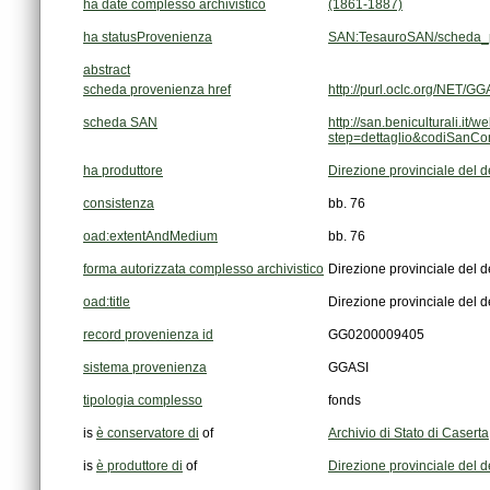
ha date complesso archivistico
(1861-1887)
ha statusProvenienza
SAN:TesauroSAN/scheda_p
abstract
scheda provenienza href
http://purl.oclc.org/NET
scheda SAN
step=dettaglio&codiSanC
ha produttore
Direzione provinciale del 
consistenza
bb. 76
oad:extentAndMedium
bb. 76
forma autorizzata complesso archivistico
Direzione provinciale del 
oad:title
Direzione provinciale del 
record provenienza id
GG0200009405
sistema provenienza
GGASI
tipologia complesso
fonds
is
è conservatore di
of
Archivio di Stato di Caserta
is
è produttore di
of
Direzione provinciale del 