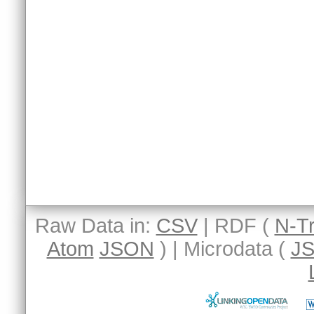
Raw Data in:
CSV
| RDF (
N-Tr
Atom
JSON
) | Microdata (
J