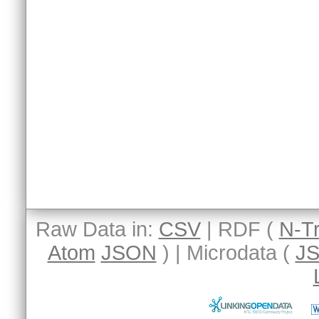
Raw Data in:
CSV
| RDF (
N-Tr
Atom
JSON
) | Microdata (
J