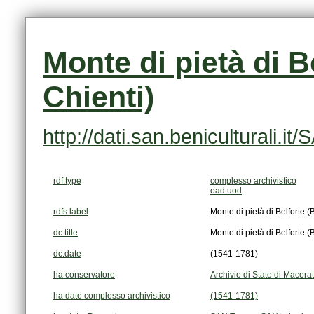
Chienti)
http://dati.san.beniculturali
rdf:type
complesso archivistico
oad:uod
rdfs:label
Monte di pietà di Belforte (B
dc:title
Monte di pietà di Belforte (B
dc:date
(1541-1781)
ha conservatore
Archivio di Stato di Macera
ha date complesso archivistico
(1541-1781)