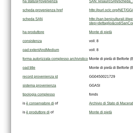
ha statusProvenienza
SAN:TesauroSAN/scheda_p
scheda provenienza href
http://purl.oclc.org/NET
scheda SAN
step=dettaglio&codiSanC
ha produttore
Monte di pietà
consistenza
voll. 8
oad:extentAndMedium
voll. 8
forma autorizzata complesso archivistico
Monte di pietà di Belforte (B
oad:title
Monte di pietà di Belforte (B
record provenienza id
GG0450021729
sistema provenienza
GGASI
tipologia complesso
fonds
is
è conservatore di
of
Archivio di Stato di Macera
is
è produttore di
of
Monte di pietà