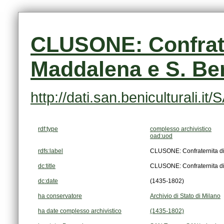
Maddalena e S. Be
http://dati.san.beniculturali
rdf:type
complesso archivistico
oad:uod
rdfs:label
CLUSONE: Confraternita di
dc:title
CLUSONE: Confraternita di
dc:date
(1435-1802)
ha conservatore
Archivio di Stato di Milano
ha date complesso archivistico
(1435-1802)