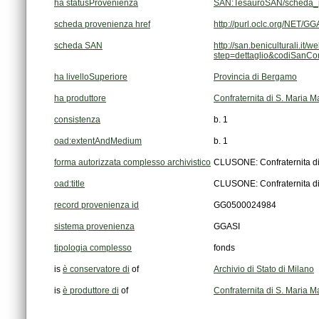
ha statusProvenienza
SAN:TesauroSAN/scheda_p
scheda provenienza href
http://purl.oclc.org/NET
scheda SAN
step=dettaglio&codiSanC
ha livelloSuperiore
Provincia di Bergamo
ha produttore
Confraternita di S. Maria 
consistenza
b. 1
oad:extentAndMedium
b. 1
forma autorizzata complesso archivistico
CLUSONE: Confraternita di
oad:title
CLUSONE: Confraternita di
record provenienza id
GG0500024984
sistema provenienza
GGASI
tipologia complesso
fonds
is
è conservatore di
of
Archivio di Stato di Milano
is
è produttore di
of
Confraternita di S. Maria 