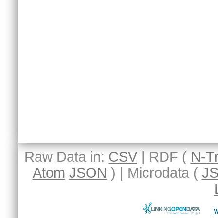
Raw Data in:
CSV
| RDF (
N-Tr
Atom
JSON
) | Microdata (
J