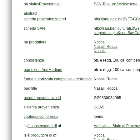
ha statusProvenienza
SAN:TesauroSAN/scheda_p
abstract
scheda provenienza href
http://purl.oclc.org/NET
scheda SAN
step=dettaglio&codiSanC
ha produttore
Rocca
Nasalli Rocca
Nasalli
consistenza
bb. e regg. 100 ca. con per
oad:extentAndMedium
bb. e regg. 100 ca. con per
forma autorizzata complesso archivistico
Nasalli Rocca
oad:title
Nasalli Rocca
record provenienza id
GG0630034985
sistema provenienza
GGASI
tipologia complesso
fonds
is
è conservatore di
of
Archivio di Stato di Piacen
is
è produttore di
of
Rocca
Nasalli Rocca