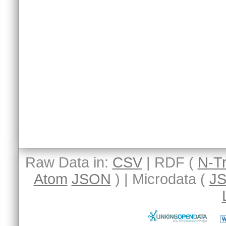
Raw Data in:
CSV
| RDF (
N-Tr
Atom
JSON
) | Microdata (
J