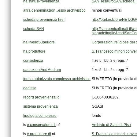
ha statusProvenienza
SAN:TesauroSAN/scheda_p
altra denominazion...esso archivistico
minori conventuali
scheda provenienza href
http://purl.oclc.org/NET
scheda SAN
step=dettaglio&codiSanC
ha livelloSuperiore
Corporazioni religiose del
ha produttore
S. Francesco minori conven
consistenza
filze 5 , bb. 2 e regg. 7
oad:extentAndMedium
filze 5 , bb. 2 e regg. 7
forma autorizzata complesso archivistico
SUVERETO (In provincia di
oad:title
SUVERETO (In provincia di
record provenienza id
GG0640036269
sistema provenienza
GGASI
tipologia complesso
fonds
is
è conservatore di
of
Archivio di Stato di Pisa
is
è produttore di
of
S. Francesco minori conven