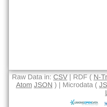
Raw Data in:
CSV
| RDF (
N-Tr
Atom
JSON
) | Microdata (
J