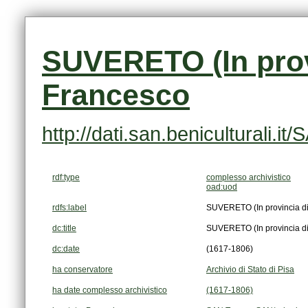
Francesco
http://dati.san.beniculturali
rdf:type
complesso archivistico
oad:uod
rdfs:label
SUVERETO (In provincia di
dc:title
SUVERETO (In provincia di
dc:date
(1617-1806)
ha conservatore
Archivio di Stato di Pisa
ha date complesso archivistico
(1617-1806)