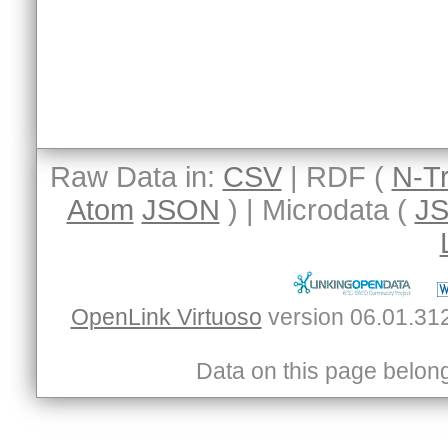
Raw Data in:
CSV
| RDF (
N-Tr
Atom
JSON
) | Microdata (
J
OpenLink Virtuoso
Data on this page belongs