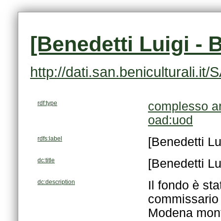
[Benedetti Luigi - 
http://dati.san.beniculturali
rdf:type
complesso ar
oad:uod
rdfs:label
[Benedetti Lu
dc:title
[Benedetti Lu
dc:description
Modena monta