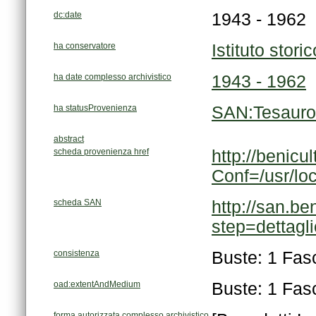
dc:date
1943 - 1962
ha conservatore
Istituto stor
ha date complesso archivistico
1943 - 1962
ha statusProvenienza
SAN:Tesauro
abstract
scheda provenienza href
Conf=/usr/lo
scheda SAN
step=dettag
consistenza
Buste: 1 Fasc
oad:extentAndMedium
Buste: 1 Fasc
forma autorizzata complesso archivistico