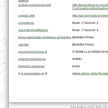
abstract
scheda provenienza href
Conf=/usr/local/IsisGas/I
scheda SAN
http://san.beniculturali.
consistenza
Buste: 1 Fascicoli: 4
oad:extentAndMedium
Buste: 1 Fascicoli: 4
forma autorizzata complesso archivistico
[Bellettini Primo]
oad:title
[Bellettini Primo]
record provenienza id
IT-INSMLI-L10-00064-00-
sistema provenienza
INSMLI
tipologia complesso
fondo
is
è conservatore di
of
Istituto storico della Resi
Raw Data in:
CSV
| RDF (
N-