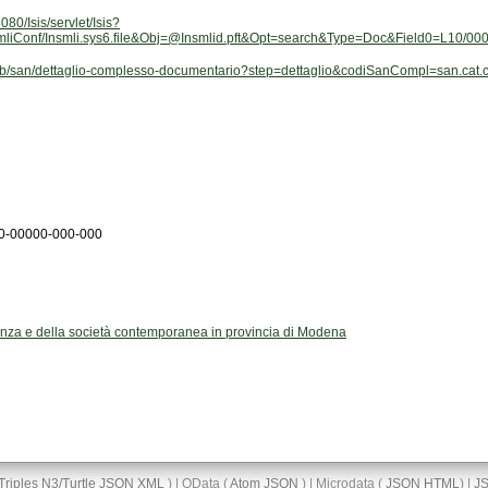
nsmliConf/Insmli.sys6.file&Obj=@Insmlid.pft&Opt=search&Type=Doc&Field0=L10/0
it/web/san/dettaglio-complesso-documentario?step=dettaglio&codiSanCompl=san.c
00-00000-000-000
stenza e della società contemporanea in provincia di Modena
Triples
N3/Turtle
JSON
XML
) | OData (
Atom
JSON
) | Microdata (
JSON
HTML
) |
J