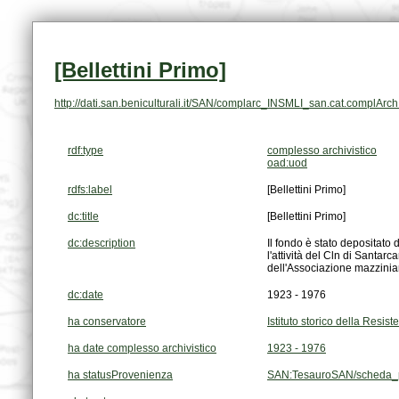
[Bellettini Primo]
http://dati.san.beniculturali.it/SAN/complarc_INSMLI_san.cat.complArc
rdf:type
complesso archivistico
oad:uod
rdfs:label
[Bellettini Primo]
dc:title
[Bellettini Primo]
dc:description
dell'Associazione mazziniana
dc:date
1923 - 1976
ha conservatore
Istituto storico della Resi
ha date complesso archivistico
1923 - 1976
ha statusProvenienza
SAN:TesauroSAN/scheda_p