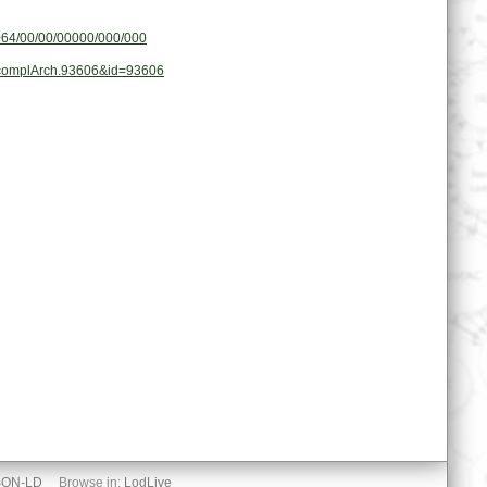
0064/00/00/00000/000/000
at.complArch.93606&id=93606
SON-LD
Browse in:
LodLive