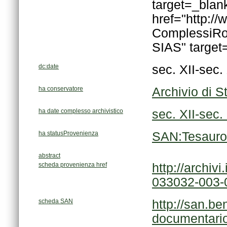
SIAS" targe
dc:date
sec. XII-sec
ha conservatore
Archivio di S
ha date complesso archivistico
sec. XII-sec
ha statusProvenienza
SAN:Tesauro
abstract
scheda provenienza href
033032-003-
scheda SAN