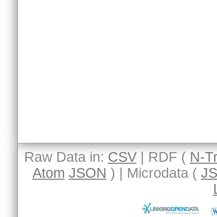
Raw Data in:
CSV
| RDF (
N-Tr
Atom
JSON
) | Microdata (
J