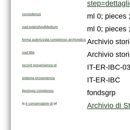
step=dettag
consistenza
ml 0; pieces 
oad:extentAndMedium
ml 0; pieces 
forma autorizzata complesso archivistico
Archivio sto
oad:title
Archivio sto
record provenienza id
IT-ER-IBC-0
sistema provenienza
IT-ER-IBC
tipologia complesso
fondsgrp
is
è conservatore di
of
Archivio di S