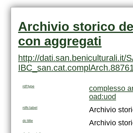
con aggregati
IBC_san.cat.complArch.8876
rdf:type
complesso ar
oad:uod
rdfs:label
Archivio sto
dc:title
Archivio sto