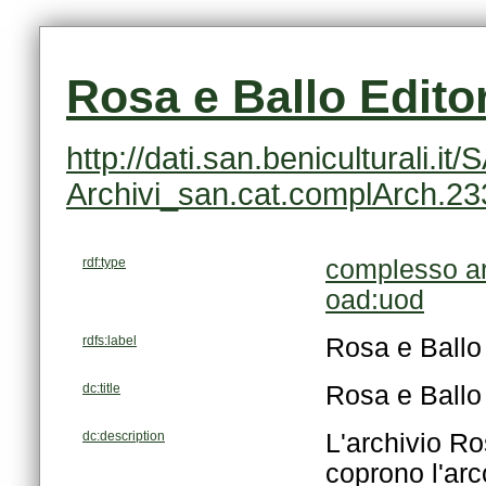
Rosa e Ballo Editor
Archivi_san.cat.complArch.2
rdf:type
complesso ar
oad:uod
rdfs:label
Rosa e Ballo 
dc:title
Rosa e Ballo 
dc:description