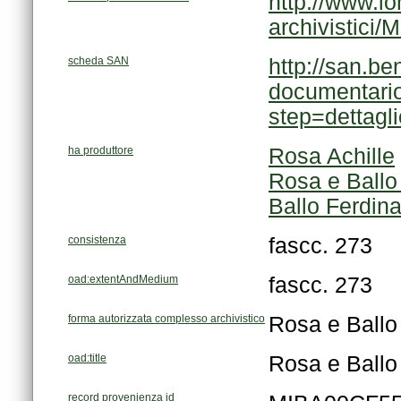
archivistici
scheda SAN
step=dettag
ha produttore
Rosa Achille
Rosa e Ballo 
Ballo Ferdin
consistenza
fascc. 273
oad:extentAndMedium
fascc. 273
forma autorizzata complesso archivistico
Rosa e Ballo 
oad:title
Rosa e Ballo 
record provenienza id