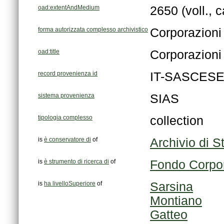
oad:extentAndMedium
2650 (voll., c
forma autorizzata complesso archivistico
Corporazioni 
oad:title
Corporazioni 
record provenienza id
IT-SASCESE
sistema provenienza
SIAS
tipologia complesso
collection
is
è conservatore di
of
Archivio di S
is
è strumento di ricerca di
of
Fondo Corpor
is
ha livelloSuperiore
of
Sarsina
Montiano
Gatteo