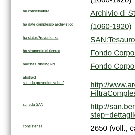
ha conservatore
Archivio di S
ha date complesso archivistico
(1060-1920)
ha statusProvenienza
SAN:Tesauro
ha strumento di ricerca
Fondo Corpor
oad:has_findingAid
Fondo Corpor
abstract
scheda provenienza href
FiltraCompl
scheda SAN
step=dettag
consistenza
2650 (voll., c