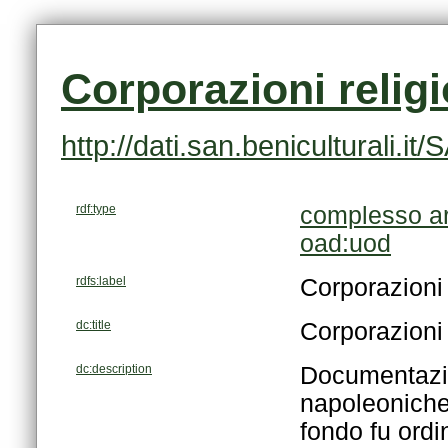
Corporazioni relig
http://dati.san.beniculturali
rdf:type
complesso ar
oad:uod
rdfs:label
Corporazioni 
dc:title
Corporazioni 
dc:description