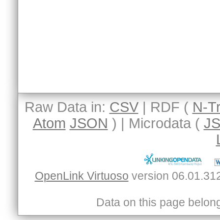
Raw Data in:
CSV
| RDF (
N-Tr
Atom
JSON
) | Microdata (
J
OpenLink Virtuoso
Data on this page belongs