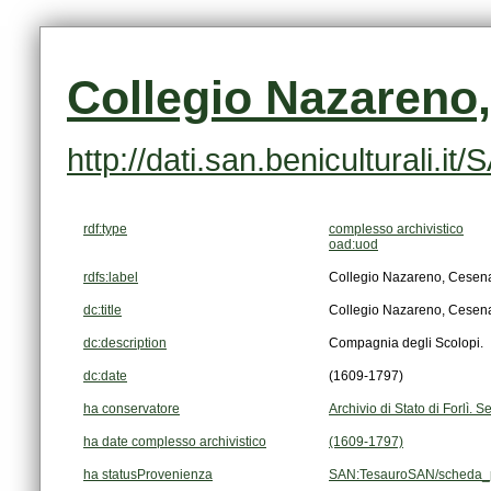
Collegio Nazareno
http://dati.san.beniculturali
rdf:type
complesso archivistico
oad:uod
rdfs:label
Collegio Nazareno, Cesen
dc:title
Collegio Nazareno, Cesen
dc:description
Compagnia degli Scolopi.
dc:date
(1609-1797)
ha conservatore
Archivio di Stato di Forlì.
ha date complesso archivistico
(1609-1797)
ha statusProvenienza
SAN:TesauroSAN/scheda_p