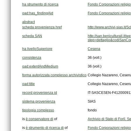
ha strumento di ricerca
Fondo Corporazioni religi
oad:has_findingAid
Fondo Corporazioni religi
abstract
scheda provenienza href
http://www.archivi-sias.i
scheda SAN
step=dettaglio&codiSanC
ha livelloSuperiore
Cesena
consistenza
36 (voll.)
oad:extentAndMedium
36 (voll.)
forma autorizzata complesso archivistico
Collegio Nazareno, Cesen
oad:title
Collegio Nazareno, Cesen
record provenienza id
IT-SASCESEN-F41200091
sistema provenienza
SIAS
tipologia complesso
fondo
is
è conservatore di
of
Archivio di Stato di Forlì.
is
è strumento di ricerca di
of
Fondo Corporazioni religi