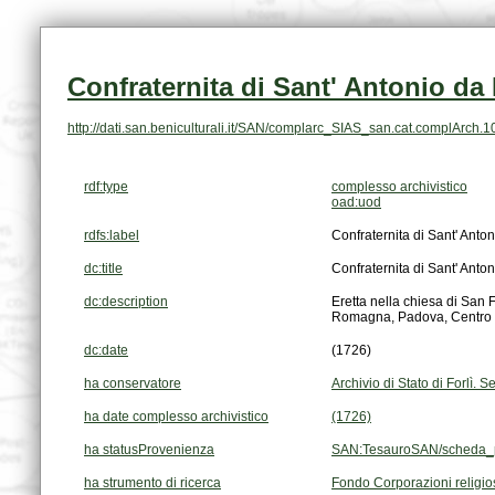
Confraternita di Sant' Antonio d
http://dati.san.beniculturali.it/SAN/complarc_SIAS_san.cat.complArch.
rdf:type
complesso archivistico
oad:uod
rdfs:label
Confraternita di Sant' Ant
dc:title
Confraternita di Sant' Ant
dc:description
Romagna, Padova, Centro St
dc:date
(1726)
ha conservatore
Archivio di Stato di Forlì.
ha date complesso archivistico
(1726)
ha statusProvenienza
SAN:TesauroSAN/scheda_p
ha strumento di ricerca
Fondo Corporazioni religi