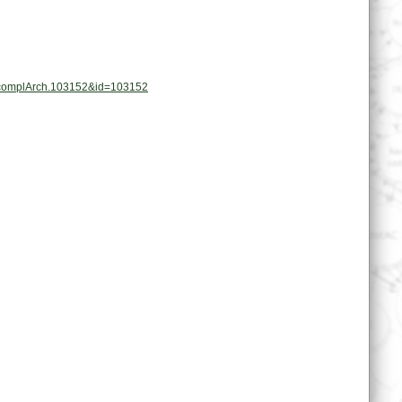
at.complArch.103152&id=103152