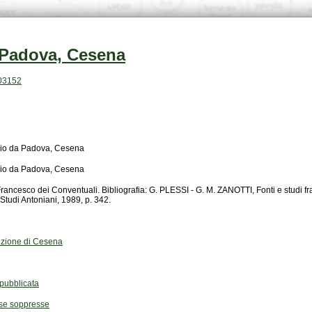
a Padova, Cesena
103152
onio da Padova, Cesena
onio da Padova, Cesena
udi Antoniani, 1989, p. 342.
 Sezione di Cesena
ubblicata
ose soppresse