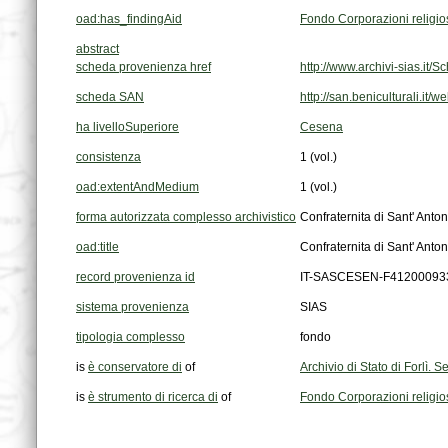
oad:has_findingAid
Fondo Corporazioni religi
abstract
scheda provenienza href
http://www.archivi-sias.i
scheda SAN
http://san.beniculturali.
ha livelloSuperiore
Cesena
consistenza
1 (vol.)
oad:extentAndMedium
1 (vol.)
forma autorizzata complesso archivistico
Confraternita di Sant' Ant
oad:title
Confraternita di Sant' Ant
record provenienza id
IT-SASCESEN-F41200093
sistema provenienza
SIAS
tipologia complesso
fondo
is
è conservatore di
of
Archivio di Stato di Forlì.
is
è strumento di ricerca di
of
Fondo Corporazioni religi