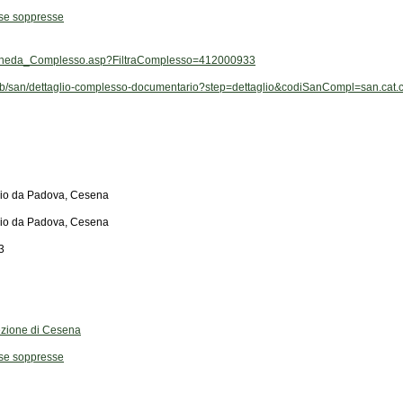
ose soppresse
t/Scheda_Complesso.asp?FiltraComplesso=412000933
it/web/san/dettaglio-complesso-documentario?step=dettaglio&codiSanCompl=san.c
onio da Padova, Cesena
onio da Padova, Cesena
3
 Sezione di Cesena
ose soppresse