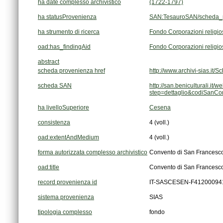
ha date complesso archivistico
(1722-1797)
ha statusProvenienza
SAN:TesauroSAN/scheda_p
ha strumento di ricerca
Fondo Corporazioni religi
oad:has_findingAid
Fondo Corporazioni religi
abstract
scheda provenienza href
http://www.archivi-sias.i
scheda SAN
step=dettaglio&codiSanC
ha livelloSuperiore
Cesena
consistenza
4 (voll.)
oad:extentAndMedium
4 (voll.)
forma autorizzata complesso archivistico
Convento di San Francesco
oad:title
Convento di San Francesco
record provenienza id
IT-SASCESEN-F41200094
sistema provenienza
SIAS
tipologia complesso
fondo