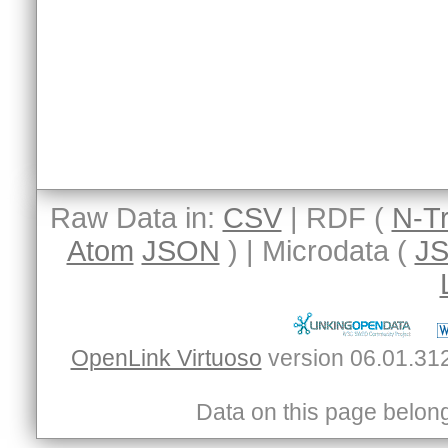
Raw Data in:
CSV
| RDF (
N-Tr
Atom
JSON
) | Microdata (
J
OpenLink Virtuoso
Data on this page belongs