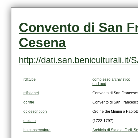
Cesena
http://dati.san.beniculturali
rdf:type
complesso archivistico
oad:uod
rdfs:label
Convento di San Francesco
dc:title
Convento di San Francesco
dc:description
Ordine dei Minimi o Paolotti
dc:date
(1722-1797)
ha conservatore
Archivio di Stato di Forlì.