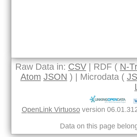
Raw Data in:
CSV
| RDF (
N-Tr
Atom
JSON
) | Microdata (
J
OpenLink Virtuoso
Data on this page belongs