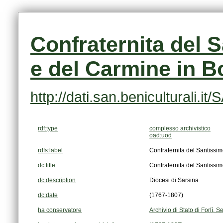
e del Carmine in B
http://dati.san.beniculturali
rdf:type
complesso archivistico
oad:uod
rdfs:label
Confraternita del Santiss
dc:title
Confraternita del Santiss
dc:description
Diocesi di Sarsina
dc:date
(1767-1807)
ha conservatore
Archivio di Stato di Forlì.