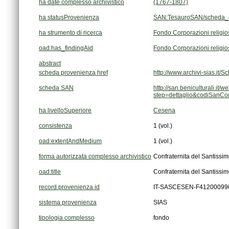
ha date complesso archivistico
(1767-1807)
ha statusProvenienza
SAN:TesauroSAN/scheda_p
ha strumento di ricerca
Fondo Corporazioni religi
oad:has_findingAid
Fondo Corporazioni religi
abstract
scheda provenienza href
http://www.archivi-sias.i
scheda SAN
step=dettaglio&codiSanC
ha livelloSuperiore
Cesena
consistenza
1 (vol.)
oad:extentAndMedium
1 (vol.)
forma autorizzata complesso archivistico
Confraternita del Santiss
oad:title
Confraternita del Santiss
record provenienza id
IT-SASCESEN-F41200099
sistema provenienza
SIAS
tipologia complesso
fondo