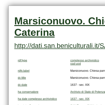
Caterina
http://dati.san.beniculturali
rdf:type
complesso archivistico
oad:uod
rdfs:label
Marsiconuovo. Chiesa parro
dc:title
Marsiconuovo. Chiesa parro
dc:date
1637 - sec. XIX
ha conservatore
Archivio di Stato di Potenz
ha date complesso archivistico
1637 - sec. XIX