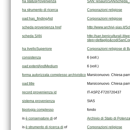
ha statusProvenienza
SAN:TesauroSAN/scheda_p
ha strumento di ricerca
Corporazioni religiose
oad:has_findingAid
Corporazioni religiose
scheda provenienza href
http://www.archivi-sias.i
scheda SAN
step=dettaglio&codiSanC
ha livelloSuperiore
Corporazioni religiose di Ba
consistenza
6 (voll.)
oad:extentAndMedium
6 (voll.)
forma autorizzata complesso archivistico
Marsiconuovo. Chiesa parro
oad:title
Marsiconuovo. Chiesa parro
record provenienza id
IT-ASPZ-F720720437
sistema provenienza
SIAS
tipologia complesso
fondo
is
è conservatore di
of
Archivio di Stato di Potenz
is
è strumento di ricerca di
of
Corporazioni religiose