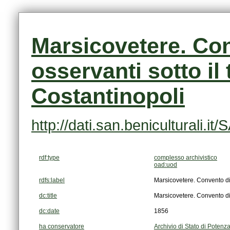
Costantinopoli
http://dati.san.beniculturali
rdf:type
complesso archivistico
oad:uod
rdfs:label
Marsicovetere. Convento di f
dc:title
Marsicovetere. Convento di f
dc:date
1856
ha conservatore
Archivio di Stato di Potenz