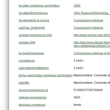
ha date complesso archivistico
1856
ha statusProvenienza
SAN:TesauroSAN/scheda_p
ha strumento di ricerca
Corporazioni religiose
oad:has_findingAid
Corporazioni religiose
scheda provenienza href
http://www.archivi-sias.i
scheda SAN
step=dettaglio&codiSanC
ha livelloSuperiore
Corporazioni religiose di Ba
consistenza
2 (voll.)
oad:extentAndMedium
2 (voll.)
forma autorizzata complesso archivistico
Marsicovetere. Convento di f
oad:title
Marsicovetere. Convento di f
record provenienza id
IT-ASPZ-F720720443
sistema provenienza
SIAS
tipologia complesso
fondo