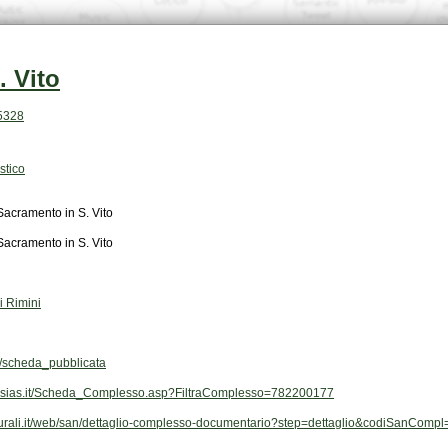
. Vito
35328
stico
Sacramento in S. Vito
Sacramento in S. Vito
i Rimini
scheda_pubblicata
vi-sias.it/Scheda_Complesso.asp?FiltraComplesso=782200177
ulturali.it/web/san/dettaglio-complesso-documentario?step=dettaglio&codiSanCom