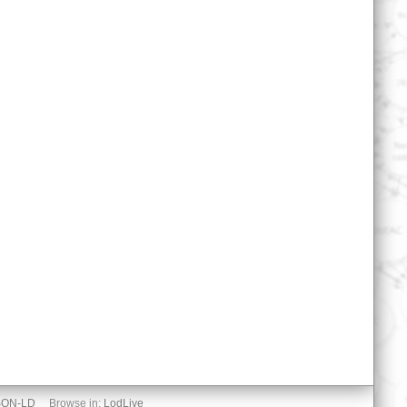
SON-LD
Browse in:
LodLive