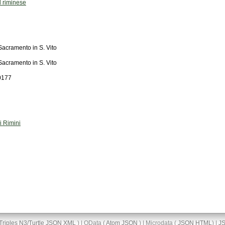
l riminese
Sacramento in S. Vito
Sacramento in S. Vito
0177
i Rimini
Triples
N3/Turtle
JSON
XML
) | OData (
Atom
JSON
) | Microdata (
JSON
HTML
) |
J