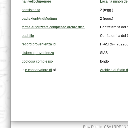
ha livelloSuperiore
Località minori de
consistenza
2 (regg.)
oad:extentAndMedium
2 (regg.)
forma autorizzata complesso archivistico
Confraternita del 
oad:title
Confraternita del 
record provenienza id
IT-ASRN-F78220
sistema provenienza
SIAS
tipologia complesso
fondo
is
è conservatore di
of
Archivio di Stato d
Raw Data in:
CSV
| RDF (
N-