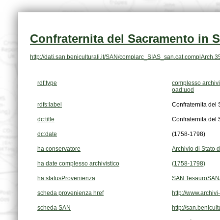
Confraternita del Sacramento in S
http://dati.san.beniculturali.it/SAN/complarc_SIAS_san.cat.complArch.
rdf:type
complesso archivi
oad:uod
rdfs:label
Confraternita del 
dc:title
Confraternita del 
dc:date
(1758-1798)
ha conservatore
Archivio di Stato d
ha date complesso archivistico
(1758-1798)
ha statusProvenienza
SAN:TesauroSAN/
scheda provenienza href
http://www.archi
scheda SAN
http://san.benic