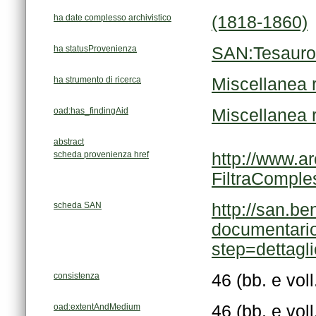
ha date complesso archivistico
(1818-1860)
ha statusProvenienza
SAN:Tesauro
ha strumento di ricerca
Miscellanea r
oad:has_findingAid
Miscellanea r
abstract
scheda provenienza href
FiltraCompl
scheda SAN
step=dettag
consistenza
46 (bb. e voll
oad:extentAndMedium
46 (bb. e voll