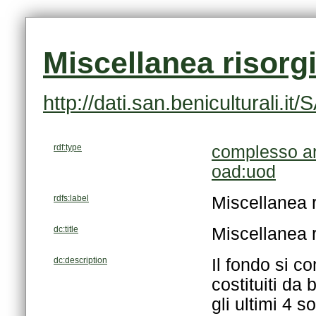
Miscellanea risorg
http://dati.san.beniculturali
rdf:type
complesso ar
oad:uod
rdfs:label
Miscellanea 
dc:title
Miscellanea 
dc:description