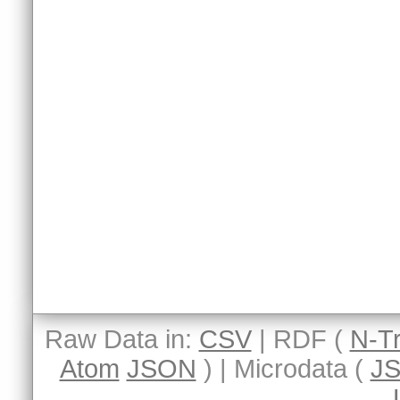
Raw Data in:
CSV
| RDF (
N-Tr
Atom
JSON
) | Microdata (
J