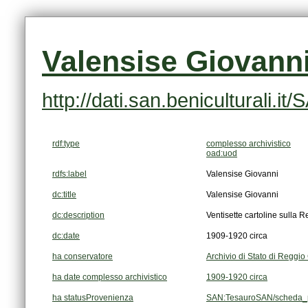
Valensise Giovann
http://dati.san.beniculturali
rdf:type
complesso archivistico
oad:uod
rdfs:label
Valensise Giovanni
dc:title
Valensise Giovanni
dc:description
Ventisette cartoline sulla 
dc:date
1909-1920 circa
ha conservatore
Archivio di Stato di Reggio
ha date complesso archivistico
1909-1920 circa
ha statusProvenienza
SAN:TesauroSAN/scheda_p