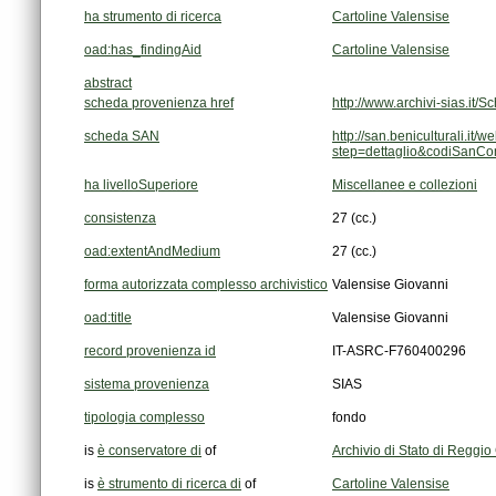
ha strumento di ricerca
Cartoline Valensise
oad:has_findingAid
Cartoline Valensise
abstract
scheda provenienza href
http://www.archivi-sias.i
scheda SAN
step=dettaglio&codiSanC
ha livelloSuperiore
Miscellanee e collezioni
consistenza
27 (cc.)
oad:extentAndMedium
27 (cc.)
forma autorizzata complesso archivistico
Valensise Giovanni
oad:title
Valensise Giovanni
record provenienza id
IT-ASRC-F760400296
sistema provenienza
SIAS
tipologia complesso
fondo
is
è conservatore di
of
Archivio di Stato di Reggio
is
è strumento di ricerca di
of
Cartoline Valensise