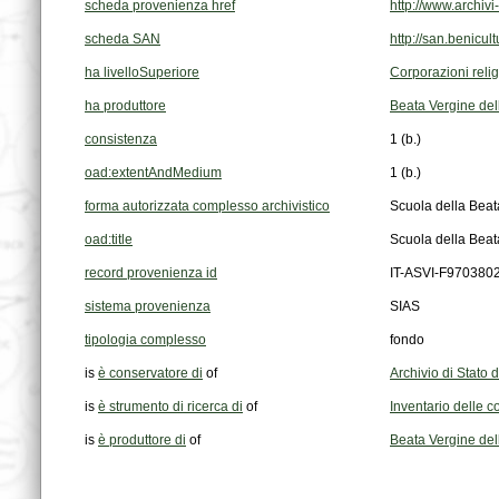
scheda provenienza href
http://www.archi
scheda SAN
http://san.benic
ha livelloSuperiore
Corporazioni reli
ha produttore
Beata Vergine del
consistenza
1 (b.)
oad:extentAndMedium
1 (b.)
forma autorizzata complesso archivistico
Scuola della Beat
oad:title
Scuola della Beat
record provenienza id
IT-ASVI-F970380
sistema provenienza
SIAS
tipologia complesso
fondo
is
è conservatore di
of
Archivio di Stato 
is
è strumento di ricerca di
of
Inventario delle co
is
è produttore di
of
Beata Vergine del