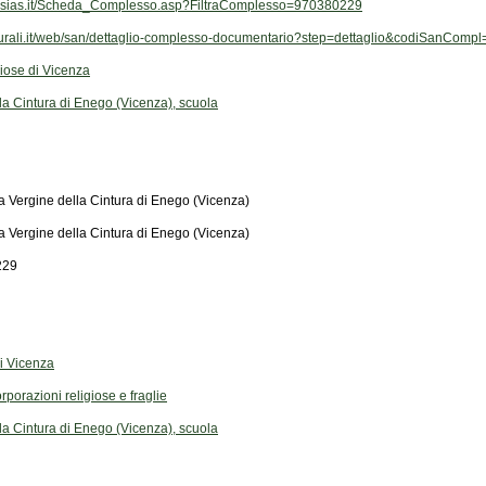
vi-sias.it/Scheda_Complesso.asp?FiltraComplesso=970380229
ulturali.it/web/san/dettaglio-complesso-documentario?step=dettaglio&codiSanCom
giose di Vicenza
la Cintura di Enego (Vicenza), scuola
a Vergine della Cintura di Enego (Vicenza)
a Vergine della Cintura di Enego (Vicenza)
229
di Vicenza
rporazioni religiose e fraglie
la Cintura di Enego (Vicenza), scuola