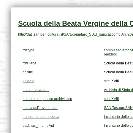
Scuola della Beata Vergine della 
http://dati.san.beniculturali.it/SAN/complarc_SIAS_san.cat.complArch.
rdf:type
complesso archivi
oad:uod
rdfs:label
Scuola della Beat
dc:title
Scuola della Beat
dc:date
sec. XVIII
ha conservatore
Archivio di Stato 
ha date complesso archivistico
sec. XVIII
ha statusProvenienza
SAN:TesauroSAN/
ha strumento di ricerca
Inventario delle co
oad:has_findingAid
Inventario delle co