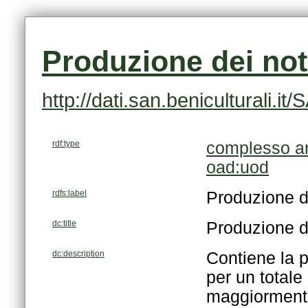
Produzione dei not
http://dati.san.beniculturali
rdf:type
complesso ar
oad:uod
rdfs:label
Produzione d
dc:title
Produzione d
dc:description