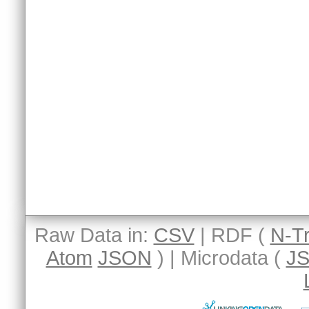
Raw Data in:
CSV
| RDF (
N-Tr
Atom
JSON
) | Microdata (
J