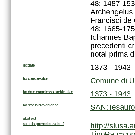
notai prima de
dc:date
1373 - 1943
ha conservatore
Comune di Umb
ha date complesso archivistico
1373 - 1943
ha statusProvenienza
SAN:Tesauro
abstract
scheda provenienza href
TipoPag=co