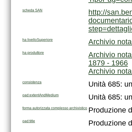
scheda SAN
step=dettag
ha livelloSuperiore
Archivio not
ha produttore
1879 - 1966
Archivio nota
consistenza
Unità 685: un
oad:extentAndMedium
Unità 685: un
forma autorizzata complesso archivistico
Produzione d
oad:title
Produzione d