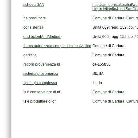
scheda SAN
step=dettaglio&codiSanCo
ha produttore
Comune di Cartura, Cartura 
consistenza
Unità 609: regg. 152, bb. 4
oad:extentAndMedium
Unità 609: regg. 152, bb. 4
forma autorizzata complesso archivistico
Comune di Cartura
oad:title
Comune di Cartura
record provenienza id
ca-155858
sistema provenienza
SIUSA
tipologia complesso
fondo
is
è conservatore di
of
Comune di Cartura
is
è produttore di
of
Comune di Cartura, Cartura 