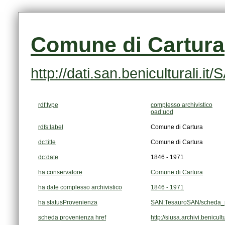
Comune di Cartura
http://dati.san.beniculturali
rdf:type
complesso archivistico
oad:uod
rdfs:label
Comune di Cartura
dc:title
Comune di Cartura
dc:date
1846 - 1971
ha conservatore
Comune di Cartura
ha date complesso archivistico
1846 - 1971
ha statusProvenienza
SAN:TesauroSAN/scheda_p
scheda provenienza href
http://siusa.archivi.benic