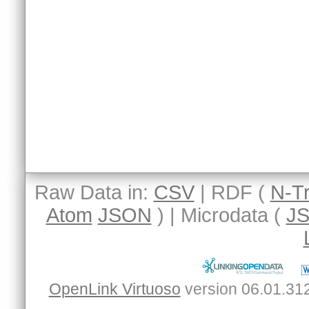
Raw Data in:
CSV
| RDF (
N-Tr
Atom
JSON
) | Microdata (
J
OpenLink Virtuoso