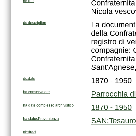
dc:title
Nicola vescov
dc:description
Sant'Agnese, 
dc:date
1870 - 1950
ha conservatore
Parrocchia d
ha date complesso archivistico
1870 - 1950
ha statusProvenienza
SAN:Tesauro
abstract