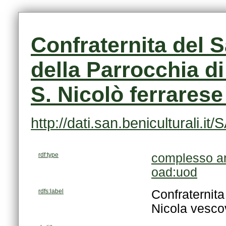
S. Nicolò ferrarese
http://dati.san.beniculturali
rdf:type
complesso ar
oad:uod
rdfs:label
Nicola vescov