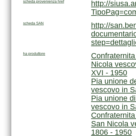
scheda provenienza href
TipoPag=co
scheda SAN
step=dettag
ha produttore
XVI - 1950
vescovo in Sa
vescovo in Sa
1806 - 1950