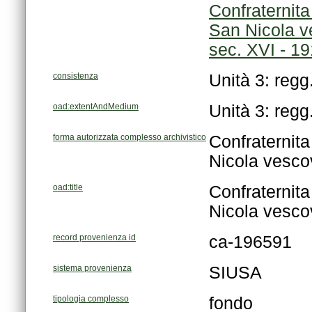
sec. XVI - 1
consistenza
Unità 3: regg
oad:extentAndMedium
Unità 3: regg
forma autorizzata complesso archivistico
Nicola vescov
oad:title
Nicola vescov
record provenienza id
ca-196591
sistema provenienza
SIUSA
tipologia complesso
fondo