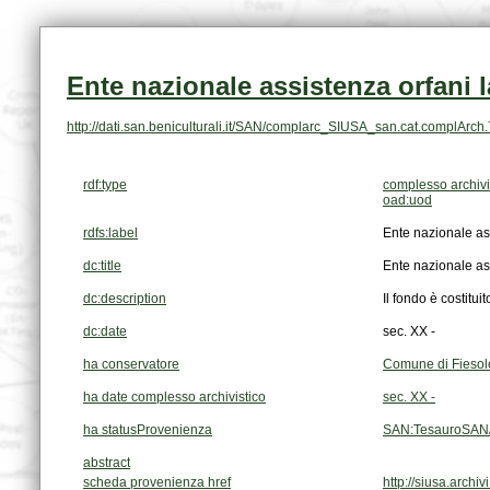
Ente nazionale assistenza orfani l
http://dati.san.beniculturali.it/SAN/complarc_SIUSA_san.cat.complArch
rdf:type
complesso archivi
oad:uod
rdfs:label
Ente nazionale ass
dc:title
Ente nazionale ass
dc:description
Il fondo è costituit
dc:date
sec. XX -
ha conservatore
Comune di Fiesole
ha date complesso archivistico
sec. XX -
ha statusProvenienza
SAN:TesauroSAN/
abstract
scheda provenienza href
http://siusa.arch