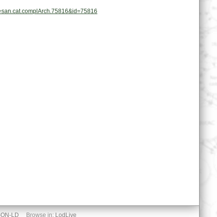
pl=san.cat.complArch.75816&id=75816
SON-LD
Browse in:
LodLive