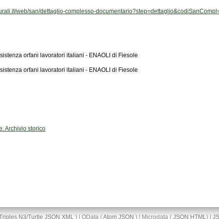
ulturali.it/web/san/dettaglio-complesso-documentario?step=dettaglio&codiSanCom
istenza orfani lavoratori italiani - ENAOLI di Fiesole
istenza orfani lavoratori italiani - ENAOLI di Fiesole
. Archivio storico
Triples
N3/Turtle
JSON
XML
) | OData (
Atom
JSON
) | Microdata (
JSON
HTML
) |
J