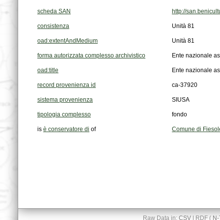
scheda SAN
http://san.benic
consistenza
Unità 81
oad:extentAndMedium
Unità 81
forma autorizzata complesso archivistico
Ente nazionale ass
oad:title
Ente nazionale ass
record provenienza id
ca-37920
sistema provenienza
SIUSA
tipologia complesso
fondo
is
è conservatore di
of
Comune di Fiesole
Raw Data in:
CSV
| RDF (
N-