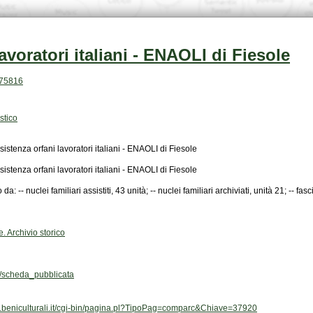
avoratori italiani - ENAOLI di Fiesole
.75816
stico
istenza orfani lavoratori italiani - ENAOLI di Fiesole
istenza orfani lavoratori italiani - ENAOLI di Fiesole
o da: -- nuclei familiari assistiti, 43 unità; -- nuclei familiari archiviati, unità 21; -- fa
. Archivio storico
scheda_pubblicata
ivi.beniculturali.it/cgi-bin/pagina.pl?TipoPag=comparc&Chiave=37920