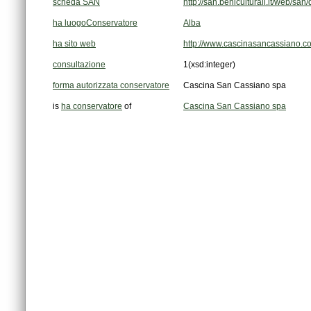
scheda SAN
http://san.beniculturali.it/web/
ha luogoConservatore
Alba
ha sito web
http://www.cascinasancassiano.c
consultazione
1
(xsd:integer)
forma autorizzata conservatore
Cascina San Cassiano spa
is
ha conservatore
of
Cascina San Cassiano spa