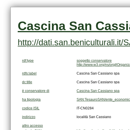
Cascina San Cassi
http://dati.san.beniculturali.
rdf:type
soggetto conservatore
http://www.w3.org/ns/org#Organiz
rdfs:label
Cascina San Cassiano spa
dc:title
Cascina San Cassiano spa
è conservatore di
Cascina San Cassiano spa
ha tipologia
SAN:TesauroSAN/ente_economico-
codice ISIL
IT-CN0284
indirizzo
località San Cassiano
altro accesso