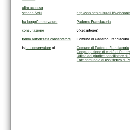
altro accesso
scheda SAN
http://san.beniculturali.it/web/
ha luogoConservatore
Paderno Franciacorta
consultazione
0
(xsd:integer)
forma autorizzata conservatore
Comune di Paderno Franciacorta
is
ha conservatore
of
Comune di Paderno Franciacorta
Congregazione di carità di Pader
Ufficio del giudice conciliatore d
Ente comunale di assistenza di P