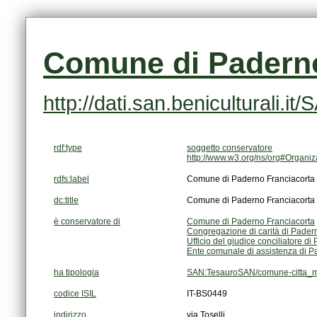
Comune di Paderno
http://dati.san.beniculturali.
rdf:type
soggetto conservatore
http://www.w3.org/ns/org#Organiz
rdfs:label
Comune di Paderno Franciacorta
dc:title
Comune di Paderno Franciacorta
è conservatore di
Comune di Paderno Franciacorta
Congregazione di carità di Pader
Ufficio del giudice conciliatore d
Ente comunale di assistenza di P
ha tipologia
SAN:TesauroSAN/comune-citta_m
codice ISIL
IT-BS0449
indirizzo
via Toselli