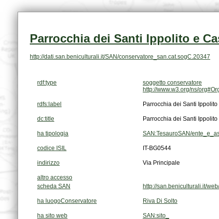
Parrocchia dei Santi Ippolito e Ca
http://dati.san.beniculturali.it/SAN/conservatore_san.cat.sogC.20347
rdf:type
soggetto conservatore
http://www.w3.org/ns/org#Or
rdfs:label
Parrocchia dei Santi Ippolito
dc:title
Parrocchia dei Santi Ippolito
ha tipologia
SAN:TesauroSAN/ente_e_ass
codice ISIL
IT-BG0544
indirizzo
Via Principale
altro accesso
scheda SAN
http://san.beniculturali.it
ha luogoConservatore
Riva Di Solto
ha sito web
SAN:sito_