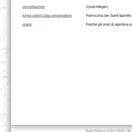
consultazione
1
(xsd:integer)
forma autorizzata conservatore
Parrocchia dei Santi Ippolito
orario
Poiché gli orari di apertura p
Raw Data in:
CSV
| RDF (
N-