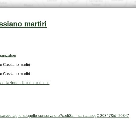
ssiano martiri
ganization
 e Cassiano martiri
 e Cassiano martiri
ociazione_di_culto_cattolico
/web/san/dettaglio-soggetto-conservatore?codiSan=san.cat.sogC.20347&id=20347