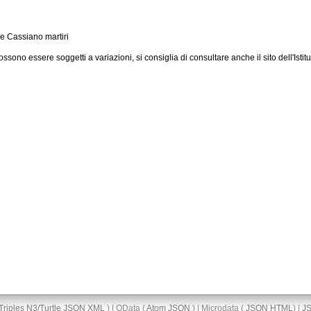
 e Cassiano martiri
ossono essere soggetti a variazioni, si consiglia di consultare anche il sito dell'Istitu
Triples
N3/Turtle
JSON
XML
) | OData (
Atom
JSON
) | Microdata (
JSON
HTML
) |
J