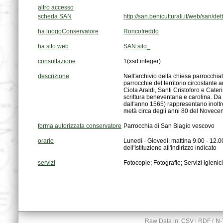
altro accesso
scheda SAN
http://san.beniculturali.it/web/san
ha luogoConservatore
Roncofreddo
ha sito web
SAN:sito_
consultazione
1
(xsd:integer)
descrizione
metà circa degli anni 80 del Novecen
forma autorizzata conservatore
Parrocchia di San Biagio vescovo
orario
dell'Istituzione all'indirizzo indicato
servizi
Fotocopie; Fotografie; Servizi igienici
Raw Data in:
CSV
| RDF (
N-