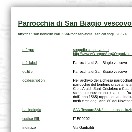
Parrocchia di San Biagio vescovo
http://dati.san.beniculturali.it/SAN/conservatore_san.cat.sogC.20674
rdf:type
soggetto conservatore
http://www.w3.org/ns/org#Organizati
rdfs:label
Parrocchia di San Biagio vescovo
dc:title
Parrocchia di San Biagio vescovo
dc:description
metà circa degli anni 80 del Novecen
ha tipologia
SAN:TesauroSAN/ente_e_associazion
codice ISIL
IT-FC0202
indirizzo
Via Garibaldi