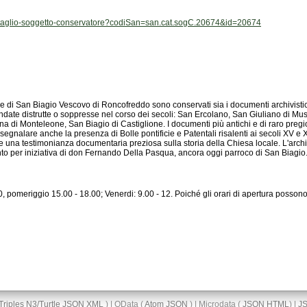
/dettaglio-soggetto-conservatore?codiSan=san.cat.sogC.20674&id=20674
to per iniziativa di don Fernando Della Pasqua, ancora oggi parroco di San Biagio
Triples
N3/Turtle
JSON
XML
) | OData (
Atom
JSON
) | Microdata (
JSON
HTML
) |
J