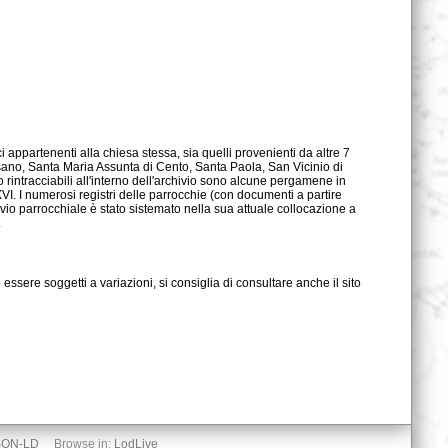
.
SON-LD
Browse in:
LodLive