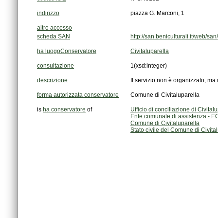
indirizzo
piazza G. Marconi, 1
altro accesso
scheda SAN
http://san.beniculturali.it/web/
ha luogoConservatore
Civitaluparella
consultazione
1
(xsd:integer)
descrizione
Il servizio non è organizzato, ma
forma autorizzata conservatore
Comune di Civitaluparella
is
ha conservatore
of
Ufficio di conciliazione di Civital
Ente comunale di assistenza - EC
Comune di Civitaluparella
Stato civile del Comune di Civita