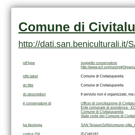
Comune di Civitalu
http://dati.san.beniculturali.
rdf:type
soggetto conservatore
http://www.w3.org/ns/org#Organi
rdfs:label
Comune di Civitaluparella
dc:title
Comune di Civitaluparella
dc:description
Il servizio non è organizzato, ma
è conservatore di
Ufficio di conciliazione di Civital
Ente comunale di assistenza - EC
Comune di Civitaluparella
Stato civile del Comune di Civita
ha tipologia
SAN:TesauroSAN/comune-citta_m
codice ISIL
IT-CH0182